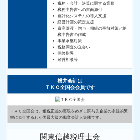
税務・会計・決算に関する業務
税務申告書への書面添付
自計化システムの導入支援
経営計画の策定支援
資産譲渡・贈与・相続の事前対策と納
税申告書の作成
事業承継対策
税務調査の立会い
保険指導
経営相談等
横井会計は
ＴＫＣ全国会会員です
ＴＫＣ全国会は、租税正義の実現をめざし関与先企業の永続的繁
栄に奉仕するわが国最大級の職業会計人集団です。
関東信越税理士会