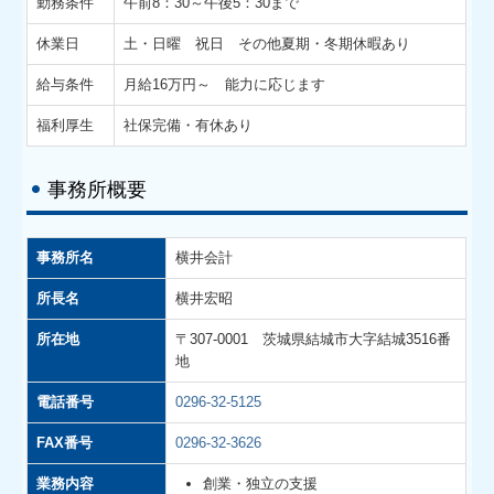
勤務条件
午前8：30～午後5：30まで
求人情報
休業日
土・日曜 祝日 その他夏期・冬期休暇あり
よくある質問
給与条件
月給16万円～ 能力に応じます
お問合せ
福利厚生
社保完備・有休あり
事務所概要
事務所名
横井会計
所長名
横井宏昭
所在地
〒307-0001 茨城県結城市大字結城3516番
地
電話番号
0296-32-5125
FAX番号
0296-32-3626
業務内容
創業・独立の支援