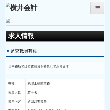
ホーム
事務所紹介
求人情報
経営理念
監査職員募集
職員紹介
当事務所では監査職員を募集しております
業務内容
円満な相続・事業承継を支援
職種
税理士補助業務
セミナー案内
募集人数
若干名
業務内容
巡回監査業務
料金について