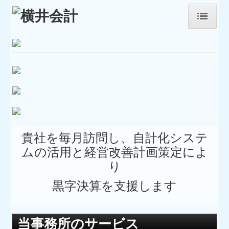
ホーム
事務所紹介
経営理念
職員紹介
貴社を毎月訪問し、
自計化システ
業務内容
ムの活用と経営改善計画策定によ
円満な相続・事業承継を支援
り
黒字決算を支援します
セミナー案内
料金について
当事務所のサービス