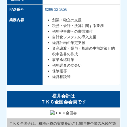
FAX番号
0296-32-3626
業務内容
創業・独立の支援
税務・会計・決算に関する業務
税務申告書への書面添付
自計化システムの導入支援
経営計画の策定支援
資産譲渡・贈与・相続の事前対策と納
税申告書の作成
事業承継対策
税務調査の立会い
保険指導
経営相談等
横井会計は
ＴＫＣ全国会会員です
ＴＫＣ全国会は、租税正義の実現をめざし関与先企業の永続的繁